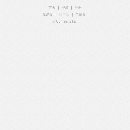
首页
|
登录
|
注册
简易版
|
触屏版
|
电脑版
|
© Comsenz Inc.