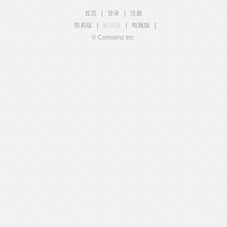
首页
|
登录
|
注册
简易版
|
触屏版
|
电脑版
|
© Comsenz Inc.