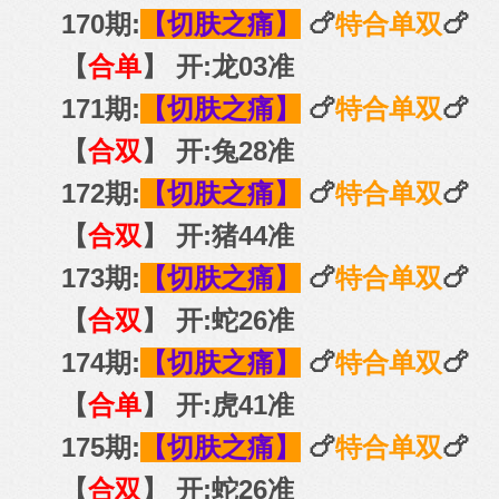
170期:
【切肤之痛】
🍗
特合单双
🍗
【
合单
】 开:龙03准
171期:
【切肤之痛】
🍗
特合单双
🍗
【
合双
】 开:兔28准
172期:
【切肤之痛】
🍗
特合单双
🍗
【
合双
】 开:猪44准
173期:
【切肤之痛】
🍗
特合单双
🍗
【
合双
】 开:蛇26准
174期:
【切肤之痛】
🍗
特合单双
🍗
【
合单
】 开:虎41准
175期:
【切肤之痛】
🍗
特合单双
🍗
【
合双
】 开:蛇26准