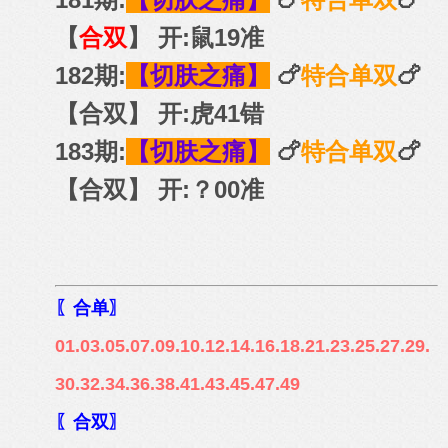
【
合双
】 开:鼠19准
182期:
【切肤之痛】
🍗
特合单双
🍗
【合双】 开:虎41错
183期:
【切肤之痛】
🍗
特合单双
🍗
【合双】 开:？00准
〖合单〗
01.03.05.07.09.10.12.14.16.18.21.23.25.27.29.
30.32.34.36.38.41.43.45.47.49
〖合双〗