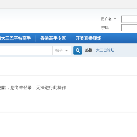
用户名
密码
门大三巴平特高手
香港高手专区
开奖直播现场
热搜:
大三巴论坛
帖子
搜
索
抱歉，您尚未登录，无法进行此操作