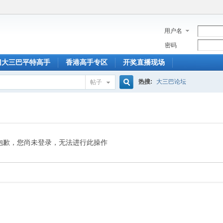
用户名
密码
门大三巴平特高手
香港高手专区
开奖直播现场
热搜:
大三巴论坛
帖子
搜
索
抱歉，您尚未登录，无法进行此操作