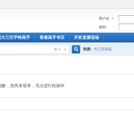
用户名
密码
门大三巴平特高手
香港高手专区
开奖直播现场
热搜:
大三巴论坛
帖子
搜
索
抱歉，您尚未登录，无法进行此操作