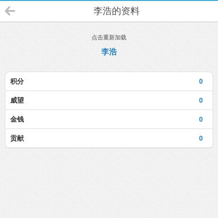
李浩的资料
点击重新加载
李浩
积分
0
威望
0
金钱
0
贡献
0