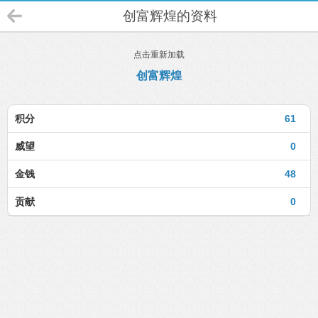
创富辉煌的资料
点击重新加载
创富辉煌
积分
61
威望
0
金钱
48
贡献
0