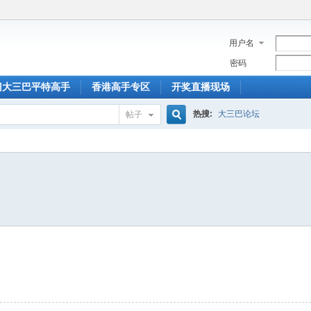
用户名
密码
门大三巴平特高手
香港高手专区
开奖直播现场
热搜:
大三巴论坛
帖子
搜
索