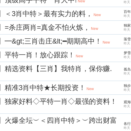
New
昨天 
典】＜3肖中特＞最有实力的料，
百年
New
昨天 
密】=杀庄两肖=真金不怕火炼，
独家
New
昨天 
━&gt;三肖击庄&lt;━期期高中！
落雪
New
昨天 
飞】平特一肖！放心跟踪！
梦雪
New
昨天 
梦】精选资料【三肖】我特肖，保你赚.
孤岛
昨天 
坤】精准3肖中特★长期投资！
独步
New
昨天 
涛】独家好料◇平特一肖◇最强的资料！
观海
昨天 
志】火爆全坛︶＜四肖中特＞︶跨出财富
各行
昨天 