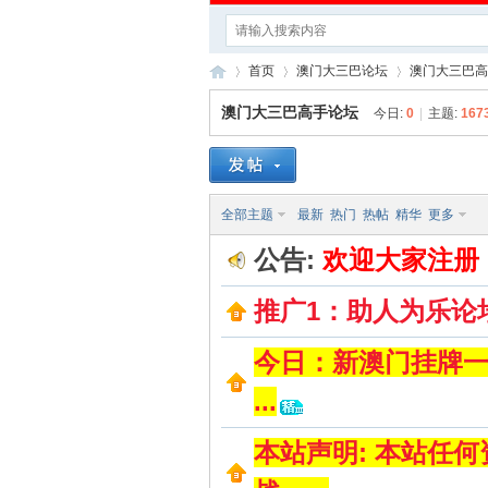
首页
澳门大三巴论坛
澳门大三巴高
澳门大三巴高手论坛
今日:
0
|
主题:
167
澳
»
›
›
全部主题
最新
热门
热帖
精华
更多
公告:
欢迎大家注册
推广1：助人为乐论
今日：新澳门挂牌一肖
门
...
本站声明: 本站任