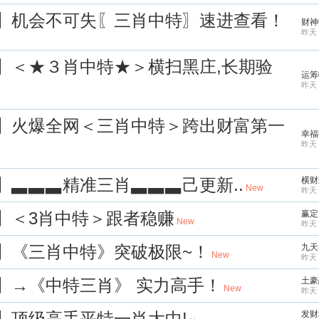
钱】机会不可失〖三肖中特〗速进查看！
财神
昨天 
幄】＜★３肖中特★＞横扫黑庄,长期验
运筹
昨天 
光】火爆全网＜三肖中特＞跨出财富第一
幸福
昨天 
】▃▃▃精准三肖▃▃▃己更新..
横财
New
昨天 
下】＜3肖中特＞跟者稳赚
赢定
New
昨天 
龙】《三肖中特》突破极限~！
九天
New
昨天 
略】→《中特三肖》 实力高手！
土豪
New
昨天 
籍】顶级高手平特一肖大中!
发财