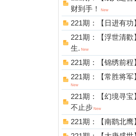
财到手！
New
巴
221期：【日进有功
221期：【浮世清
生.
New
221期：【锦绣前程
221期：【常胜将
论
New
221期：【幻境寻
不止步
New
221期：【南鹞北鹰
221期：【大唐盛世】