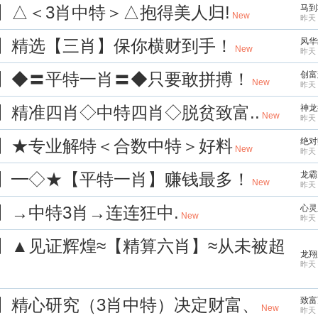
成】△＜3肖中特＞△抱得美人归!
马到
New
昨天 
代】精选【三肖】保你横财到手！
风华
New
昨天 
煌】◆〓平特一肖〓◆只要敢拼搏！
创富
New
昨天 
尾】精准四肖◇中特四肖◇脱贫致富..
神龙
New
昨天 
钱】★专业解特＜合数中特＞好料
绝对
New
昨天 
下】━◇★【平特一肖】赚钱最多！
龙霸
New
昨天 
】→中特3肖→连连狂中.
心灵
New
昨天 
舞】▲见证辉煌≈【精算六肖】≈从未被超
龙翔
昨天 
家】精心研究（3肖中特）决定财富、
致富
New
昨天 