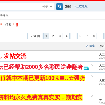
热搜:
大三巴论坛
帖子
搜
手论坛
39
|
排名:
1
索
返 回
1
2
3
4
5
6
7
8
9
新窗
作者
，发帖交流
大三
2026
坛已经帮助2000多名彩民逆袭翻身
大三
2026
就中本期已更新100%〓..☆强势
大三
2026
何资料均永久免费真真实实，期期实
大三
2026