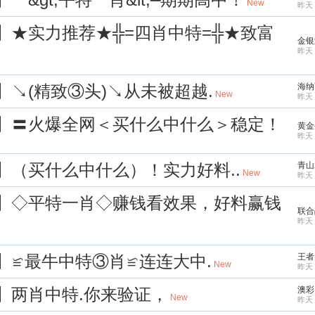
New
昨天 
屋】★实力推荐★╬=四肖中特=╬★致富
金银
昨天 
】↘(精致③头)↘从未被超越.
海纳
New
昨天 
衣】〓火爆全网＜买什么中什么＞稳定！
黄金
昨天 
】（买什么中什么）！实力好料..
青山
New
昨天 
线】◇平特一肖◇赚钱看效果，好料赢钱
联合
昨天 
】≌最牛中特③肖≌连连大中.
王者
New
昨天 
幕】两肖中特.你来验证，
澳彩
New
昨天 