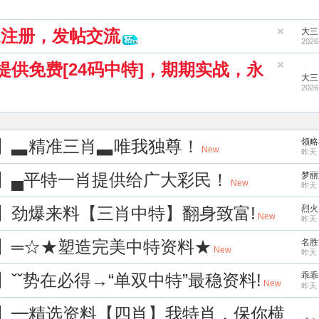
家注册，发帖交流
大三
2026
提供免费[24码中特]，期期实战，永
大三
2026
凡】▃精准三肖▃唯我独尊！
领略
New
昨天 
初】▄平特一肖提供给广大彩民！
梦丽
New
昨天 
凰】劲爆来料【三肖中特】翻身致富!
烈火
New
昨天 
迹】═☆★塑造完美中特资料★
名胜
New
昨天 
】ˇˇ势在必得→“单双中特”最稳资料!
乖乖
New
昨天 
善】━精选资料【四肖】我特肖，保你横