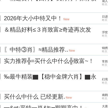
成人
昨天 
】2026年大小中特又中！
日进
New
昨天 
歡】＆精品好料≤３肖致富≥奇迹再次发
浮世
昨天 
】〖中特③肖〗≈精品推荐..
锦绣
New
昨天 
军】实力推荐╬=买什么中什么╬致富~！
常胜
昨天 
宝】‰最牛精装▇【稳中金牌六肖】▇永
幻境
昨天 
】买什么中什么 已经更新.
南鹞
New
昨天 
━&gt;平特一肖&lt;━期期高中！
大唐